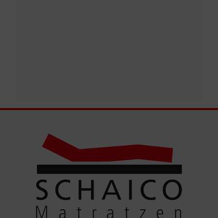
Einstellungen auch nachträglich über die
Schaltfläche “Cookie-Einstellungen“ ändern, die
Sie im Fußbereich der Seite finden. Ergänzende
Informationen finden Sie in unseren
Datenschutzbestimmungen.
Wir nutzen Google Analytics, um eine
kontinuierliche Analyse und statistische
Auswertung der Website zu erhalten, um die
Website und das Nutzererlebnis zu verbessern.
Dabei wird das Nutzerverhalten an Google LLC
übermittelt und die besuchten Seiten, die
Verweildauer auf der Seite und die Interaktion
verarbeitet, die von Google zu eigenen Zwecken,
zur Profilbildung und zur Verknüpfung mit anderen
Nutzungsdaten verwendet werden.