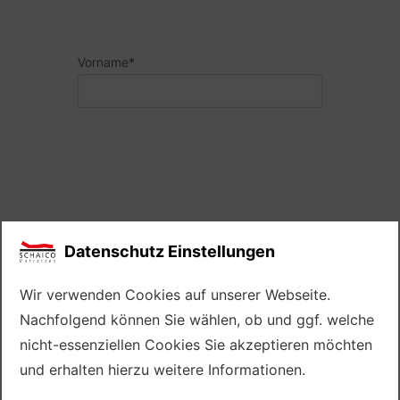
Vorname*
Please
leave
this
Please
field
E-Mail*
leave
empty.
this
Datenschutz Einstellungen
field
empty.
Wir verwenden Cookies auf unserer Webseite.
Nachfolgend können Sie wählen, ob und ggf. welche
nicht-essenziellen Cookies Sie akzeptieren möchten
Telefon
und erhalten hierzu weitere Informationen.